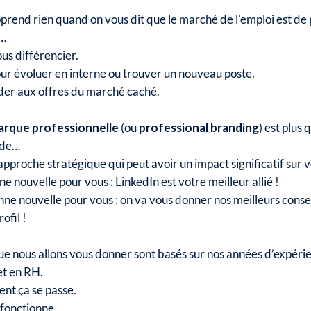
prend rien quand on vous dit que le marché de l’emploi est de p
…
ous différencier.
our évoluer en interne ou trouver un nouveau poste.
er aux offres du marché caché.
arque professionnelle
(ou
professional branding
) est plus 
ode…
approche stratégique qui peut avoir un impact significatif
sur v
 nouvelle pour vous : LinkedIn est votre meilleur allié !
e nouvelle pour vous : on va vous donner nos meilleurs consei
rofil !
que nous allons vous donner sont basés sur nos années d’expéri
et en RH.
nt ça se passe.
 fonctionne.