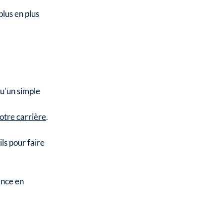
lus en plus
qu'un simple
otre carrière
.
ls pour faire
ence en