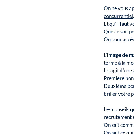
On ne vous ap
concurrentiel
Et qu’il faut v
Que ce soit p
Ou pour accéd
L'
image de m
terme à la m
Il s'agit d'une
Première bonne
Deuxième bonn
briller votre p
Les conseils 
recrutement 
On sait comme
On sait ce qui