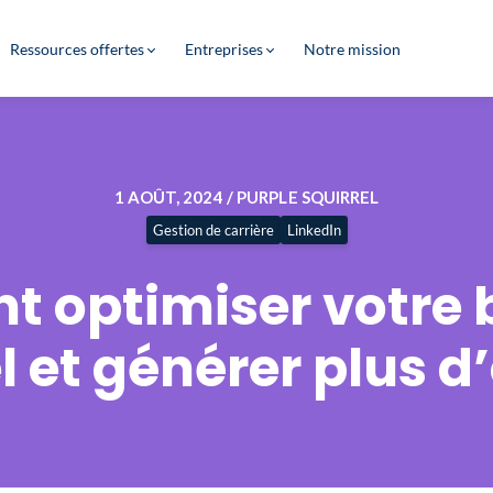
Ressources offertes
Entreprises
Notre mission
1 AOÛT, 2024 / PURPLE SQUIRREL
Gestion de carrière
LinkedIn
 optimiser votre 
l et générer plus d