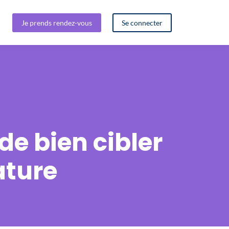
Je prends rendez-vous
Se connecter
de bien cibler
ature