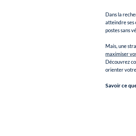
Dans la recher
atteindre ses 
postes sans vé
Mais, une str
maximiser vos
Découvrez com
orienter votr
Savoir ce que