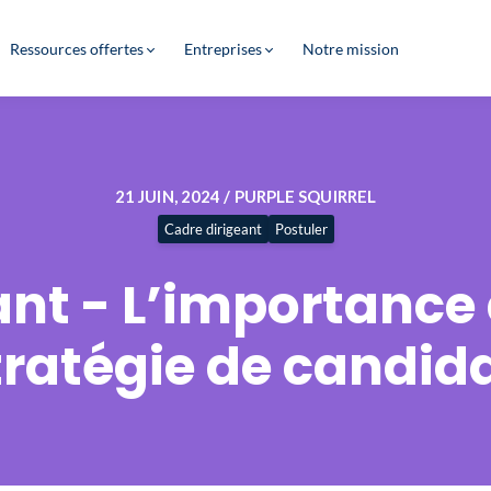
Ressources offertes
Entreprises
Notre mission
21 JUIN, 2024 / PURPLE SQUIRREL
Cadre dirigeant
Postuler
nt - L’importance 
tratégie de candid