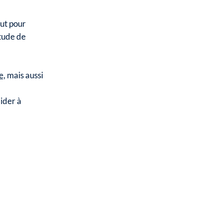
eut pour
itude de
e,
mais aussi
ider à