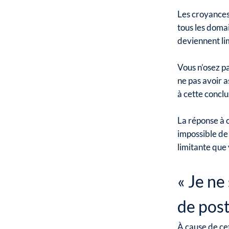
Les croyances
tous les domai
deviennent li
Vous n’osez pa
ne pas avoir 
à cette conclu
La réponse à c
impossible de
limitante que
« Je ne
de post
À cause de ce