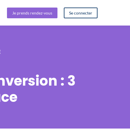
Je prends rendez-vous
Se connecter
É
version : 3
ace