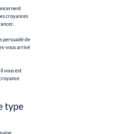
concernent
 Ces croyances
vancer.
tes persuadé de
es-vous arrivé
il vous est
 croyance
e type
omaine