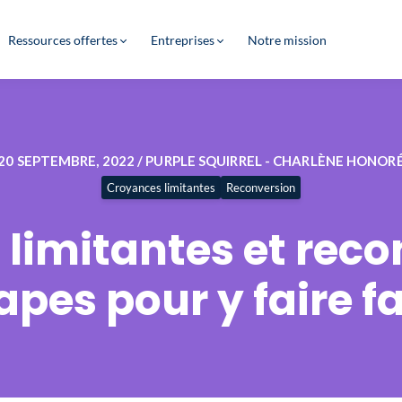
Ressources offertes
Entreprises
Notre mission
20 SEPTEMBRE, 2022 / PURPLE SQUIRREL - CHARLÈNE HONOR
Croyances limitantes
Reconversion
limitantes et recon
apes pour y faire f