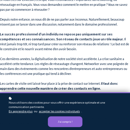
réseautage en français. Vous vous demandez comment le mettre en pratique ? Vous ne savez
pas par où commencer à réseauter ?
Depuis notre enfance, on nous dit de ne pas parler aux inconnus. Naturellement, beaucoup
n’osent pas se lancer dans une discussion, notamment dans le domaine professionnel.
Le succès professionnel d’un individu ne repose pas uniquement sur ses
compétences et ses connaissances. Son réseau de contacts joue un rôle majeur.
Il
n’est jamais trop tôt, ni trop tard pour créer ou renforcer son réseau de relations ! Le but est de
le construire et le nourrir avant même d’en avoir besoin.
Ces dernières années, la digitalisation de notre société s’est accélérée. La crise sanitaire a
accéléré cette tendance. Les règles de réseautage changent. Networker avec une poignée de
main dans des événements comme les rencontres d’entrepreneurs et auto-entrepreneurs ou
les conférences est une pratique qui tend à décliner.
Les cartes de visite ont laissé leur place à la prise de contact sur internet.
Il faut donc
apprendre cette nouvelle manière de créer des contacts en ligne.
Même si le réseautage en ligne est moins intimidant car il se fait derrière un écran, beaucoup
Nous utilisons des cookies pour vous offrir une expérience optimale et une
de professionnels ne savent pas comment s’y prendre. Il arrive souvent que les croyances
communication pertinente.
limitantes et le manque de confiance en soi empêchent de sortir de sa zone de confort.
En apprendre plus
ou
accepter les cookies individuels
.
Je vous donne les étapes à suivre, les erreurs à éviter et des exemples pour bien comprendre
J'ai compris !
comment networker sur LinkedIn
. Laissez-vous guider pas-à-pas dans vos premières
prises de contact.