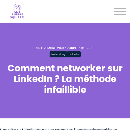
Entreprises
Notre mission
Je prends rendez-vous
Se connecter
3 NOVEMBRE, 2023 / PURPLE SQUIRREL
Networking
LinkedIn
Comment networker sur
LinkedIn ? La méthode
infaillible
Si vous êtes sur LinkedIn, c’est que vous reconnaissez l'importance du networking, ou