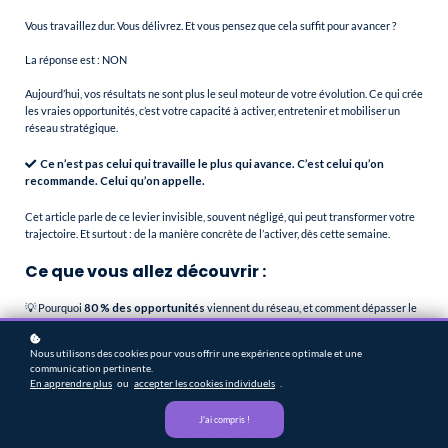
Vous travaillez dur. Vous délivrez. Et vous pensez que cela suffit pour avancer ?
La réponse est : NON
Aujourd’hui, vos résultats ne sont plus le seul moteur de votre évolution. Ce qui crée
les vraies opportunités, c’est votre capacité à activer, entretenir et mobiliser un
réseau stratégique.
Ce n’est pas celui qui travaille le plus qui avance. C’est celui qu’on
recommande. Celui qu’on appelle.
Cet article parle de ce levier invisible, souvent négligé, qui peut transformer votre
trajectoire. Et surtout : de la manière concrète de l’activer, dès cette semaine.
Ce que vous allez découvrir :
💡 Pourquoi
80 % des opportunités
viennent du réseau, et comment dépasser le
mythe du “travail qui parle de lui-même”.
🎯 Les 3 leviers les plus efficaces pour activer votre réseau (sans artifice, sans
Nous utilisons des cookies pour vous offrir une expérience optimale et une
survente).
communication pertinente.
🤝 Comment The Purple Circle aide les leaders HealthTech & Life Sciences à bâtir
En apprendre plus
ou
accepter les cookies individuels
.
des cercles d’influence puissants et alignés.
J'ai compris !
Sommaire