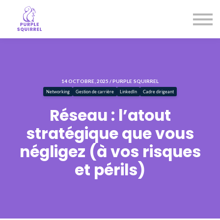
Entreprises
Notre mission
Je prends rendez-vous
Se connecter
14 OCTOBRE, 2025 / PURPLE SQUIRREL
Networking
Gestion de carrière
LinkedIn
Cadre dirigeant
Réseau : l’atout
stratégique que vous
négligez (à vos risques
et périls)