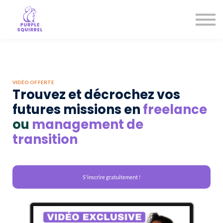
Entreprises
Notre mission
Je prends rendez-vous
Se connecter
VIDÉO OFFERTE
Trouvez et décrochez vos
futures missions en
freelance
ou
management de
transition
S'inscrire gratuitement !