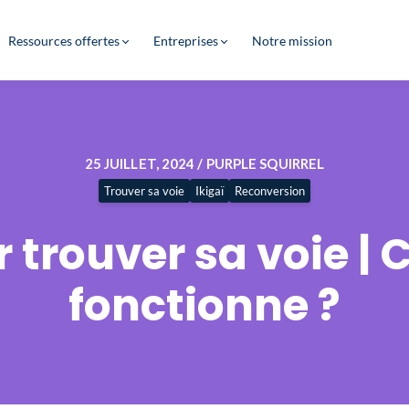
Ressources offertes
Entreprises
Notre mission
25 JUILLET, 2024 / PURPLE SQUIRREL
Trouver sa voie
Ikigaï
Reconversion
ur trouver sa voie 
fonctionne ?