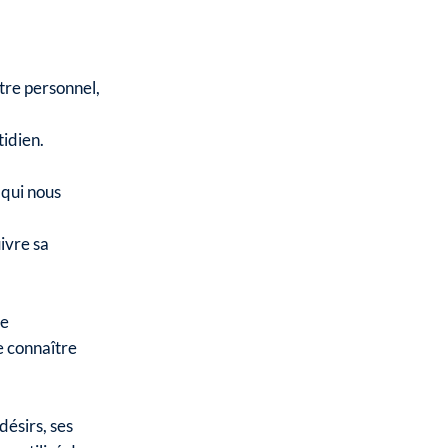
tre personnel,
tidien.
 qui nous
uivre sa
ie
e connaître
désirs, ses