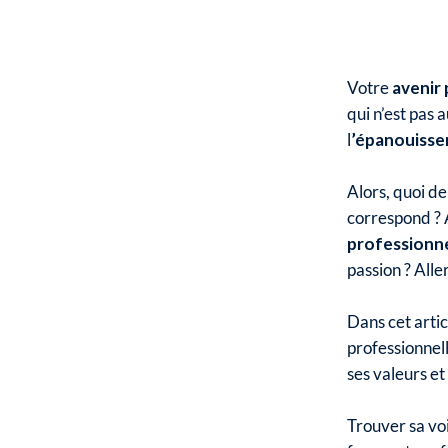
Votre
avenir
qui n’est pas 
l
’épanouisse
Alors, quoi de
correspond ? A
professionne
passion ? Alle
Dans cet artic
professionnell
ses valeurs e
Trouver sa voi