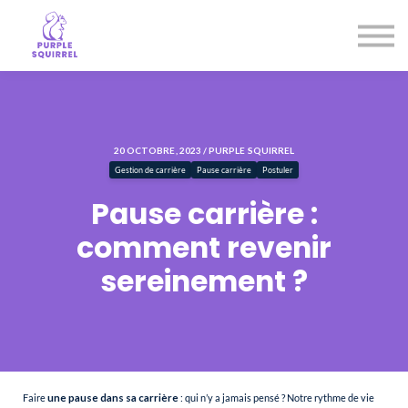
Entreprises
Notre mission
Je prends rendez-vous
Se connecter
20 OCTOBRE, 2023 / PURPLE SQUIRREL
Gestion de carrière
Pause carrière
Postuler
Pause carrière :
comment revenir
sereinement ?
Faire
une pause dans sa carrière
: qui n’y a jamais pensé ? Notre rythme de vie