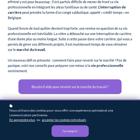
effréné y est pour beaucoup ; il est parfois difficile de mener de front sa vie
professionnelle en intégrant les aléas familiaux ou de santé.
L’interruption de
carrière
peut prendre la forme d’un congé sabbatique, appelé « crédit-temps » en
Belgique.
Quand l’envie de tout quitter devient trop forte, une remise en question de sa vie
professionnelle est inévitable. La vôtre a débouché sur une interruption de carrière,
d’une durée plus ou moins longue. Suite à cette pause dans votre carrière, qui vous a
permis de gérer vos différents projets, il est maintenant temps de vous réinsérer
sur le
marché du travail.
Un nouveau défi se présente : comment faire pour revenir sur le marché ? Pas de
panique, voici nos conseils pour préparer son retour à la
vie professionnelle
sereinement.
Besoin d'aide pour revenir sur le marché du travail ?
Sommaire
Nous utilisons des cookies pour vous offrir une expérience optimale et une
communication pertinente.
En apprendre plus
ou
accepter les cookies individuels
.
1. Expliquer son interruption de carrière
J'ai compris !
2. Se faire accompagner pour préparer son retour sur le marché du travail